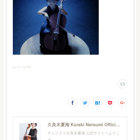
なつくら
(
15
)
久良木夏海 Kuraki Natsumi Official Site
チェリスト久良木夏海 公式サイトへようこ
そ