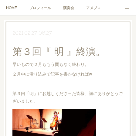
HOME
プロフィール
演奏会
アメブロ
YouTube
チェロレッスン
お問い合わせ
Twitter
2021.02.27 08:27
第３回『 明 』終演。
早いもので２月ももう間もなく終わり。
２月中に滑り込みで記事を書かなければw
第３回「明」にお越しくださった皆様、誠にありがとうご
ざいました。