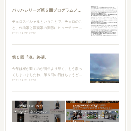
バッハシリーズ第５回プログラムノート
チェロスペシャルということで、チェロのこ
と、作曲家と演奏家の関係にヒューチャー…
2021.04.22 22:00
第５回『魂』終演。
今年は桜が咲くのが例年より早く、もう散っ
てしまいましたね。第５回の日はちょうど…
2021.04.21 15:31
2020.12.01 15:33
2020.07.03 13:54
なぜ、今バッハ？
ガバメントクラウドファ
ンディングと花笠音頭リ
レー